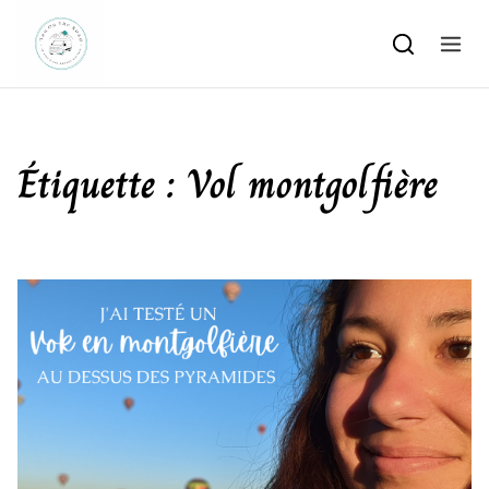
Skip to content
Étiquette :
Vol montgolfière