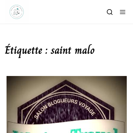
Skip to content
Étiquette :
saint malo