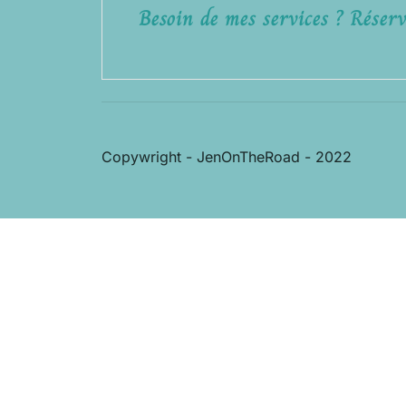
Besoin de mes services ? Réserv
Copywright - JenOnTheRoad - 2022