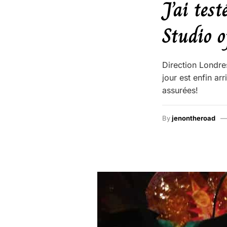
J’ai tes
Studio o
Direction Londres
jour est enfin ar
assurées!
By
jenontheroad