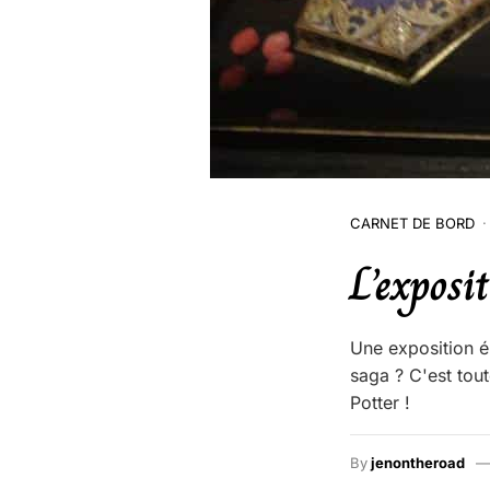
CARNET DE BORD
L’exposi
Une exposition é
saga ? C'est tou
Potter !
By
jenontheroad