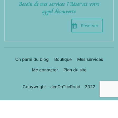
Besoin de mes services ? Réservez votre
appel découverte
Réserver
On parle du blog
Boutique
Mes services
Me contacter
Plan du site
Copywright - JenOnTheRoad - 2022