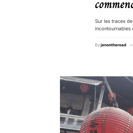
commen
Sur les traces d
incontournables 
By
jenontheroad