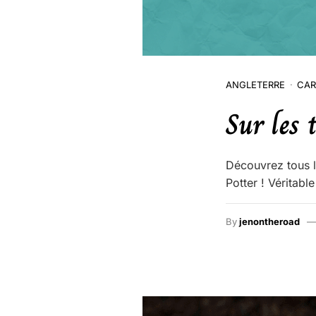
ANGLETERRE
CAR
Sur les 
Découvrez tous l
Potter ! Véritabl
By
jenontheroad