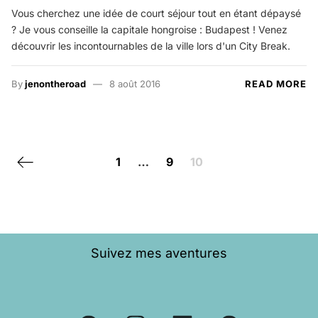
Vous cherchez une idée de court séjour tout en étant dépaysé
? Je vous conseille la capitale hongroise : Budapest ! Venez
découvrir les incontournables de la ville lors d'un City Break.
By
jenontheroad
8 août 2016
READ MORE
Posts navigation
Previous page
1
…
9
10
Suivez mes aventures