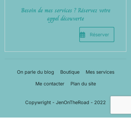
Besoin de mes services ? Réservez votre
appel découverte
Réserver
On parle du blog
Boutique
Mes services
Me contacter
Plan du site
Copywright - JenOnTheRoad - 2022