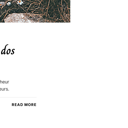
 dos
nheur
eurs.
READ MORE