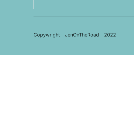
Copywright - JenOnTheRoad - 2022