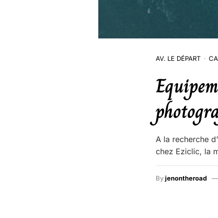
AV. LE DÉPART
CA
Equipeme
photogra
A la recherche d
chez Eziclic, la
By
jenontheroad