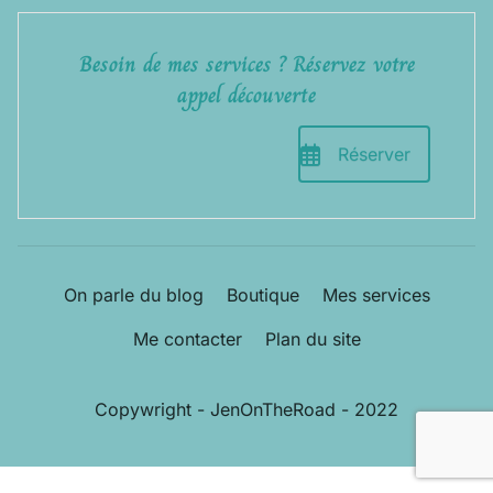
Besoin de mes services ? Réservez votre
appel découverte
Réserver
On parle du blog
Boutique
Mes services
Me contacter
Plan du site
Copywright - JenOnTheRoad - 2022