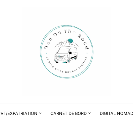
PVT/EXPATRIATION
CARNET DE BORD
DIGITAL NOMA