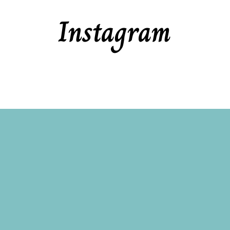
Instagram