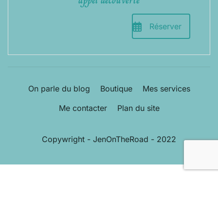
Réserver
On parle du blog
Boutique
Mes services
Me contacter
Plan du site
Copywright - JenOnTheRoad - 2022