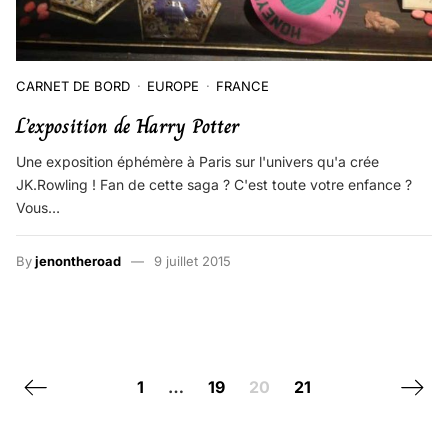
CARNET DE BORD
EUROPE
FRANCE
L’exposition de Harry Potter
Une exposition éphémère à Paris sur l'univers qu'a crée
JK.Rowling ! Fan de cette saga ? C'est toute votre enfance ?
Vous…
By
jenontheroad
9 juillet 2015
Posts navigation
Previous page
Next 
1
…
19
20
21