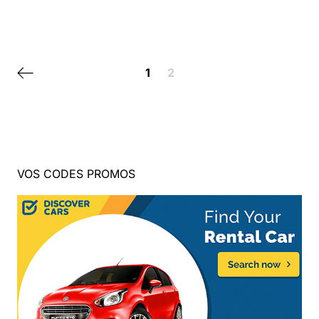
Posts navigation
Previous page
1
2
VOS CODES PROMOS