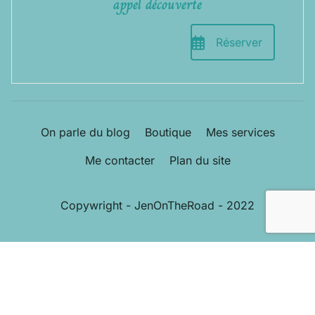
appel découverte
Réserver
On parle du blog
Boutique
Mes services
Me contacter
Plan du site
Copywright - JenOnTheRoad - 2022