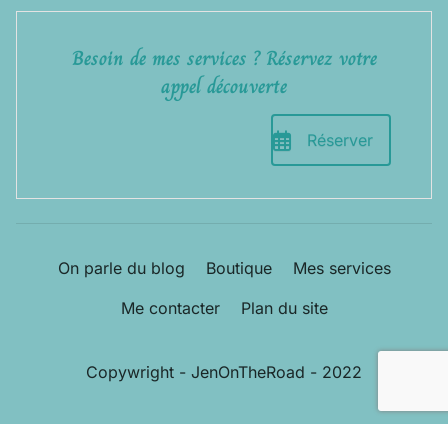
Besoin de mes services ? Réservez votre
appel découverte
Réserver
On parle du blog
Boutique
Mes services
Me contacter
Plan du site
Copywright - JenOnTheRoad - 2022