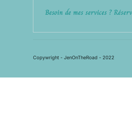
Besoin de mes services ? Réserv
Copywright - JenOnTheRoad - 2022