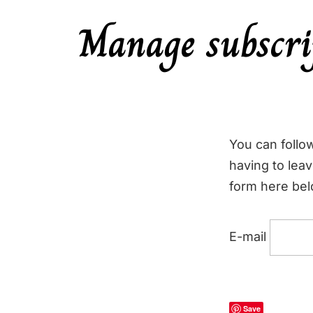
Manage subscri
You can follo
having to lea
form here belo
E-mail
Save