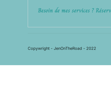
Besoin de mes services ? Réserv
Copywright - JenOnTheRoad - 2022