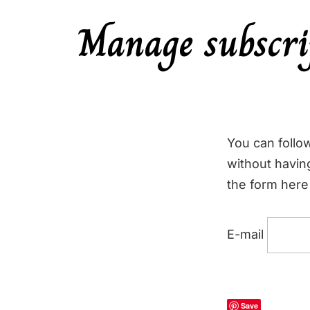
Manage subscri
You can follo
without havin
the form here 
E-mail
Save