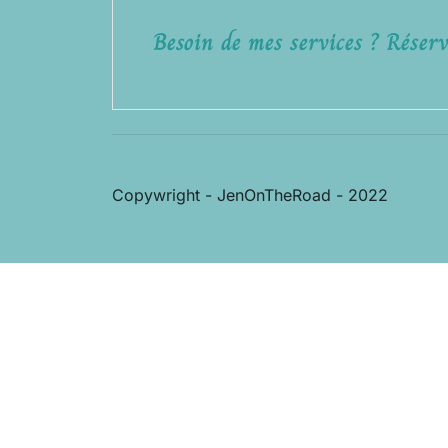
Besoin de mes services ? Réserv
Copywright - JenOnTheRoad - 2022